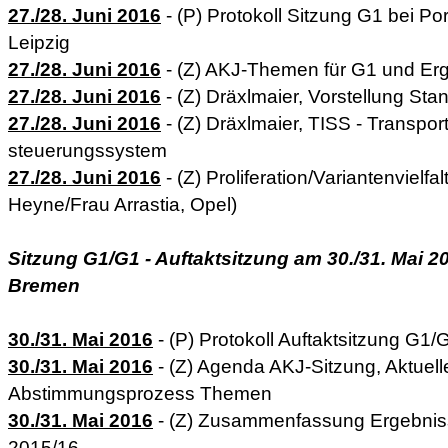
27./28. Juni 2016
- (P) Protokoll Sitzung G1 bei Po
Leipzig
27./28. Juni 2016
- (Z) AKJ-Themen für G1 und E
27./28. Juni 2016
- (Z) Dräxlmaier, Vorstellung Stan
27./28. Juni 2016
- (Z) Dräxlmaier, TISS - Transpor
steuerungssystem
27./28. Juni 2016
- (Z) Proliferation/Variantenvielfa
Heyne/Frau Arrastia, Opel)
Sitzung G1/G1 - Auftaktsitzung am 30./31. Mai 20
Bremen
30./31. Mai 2016
- (P) Protokoll Auftaktsitzung G1
30./31. Mai 2016
- (Z) Agenda AKJ-Sitzung, Aktuel
Abstimmungsprozess Themen
30./31. Mai 2016
- (Z) Zusammenfassung Ergebniss
2015/16