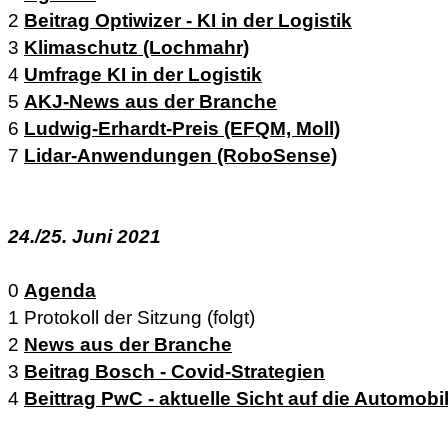
2
Beitrag Optiwizer - KI in der Logistik
3
Klimaschutz (Lochmahr)
4
Umfrage KI in der Logistik
5
AKJ-News aus der Branche
6
Ludwig-Erhardt-Preis (EFQM, Moll)
7
Lidar-Anwendungen (RoboSense)
24./25. Juni 2021
0
Agenda
1 Protokoll der Sitzung (folgt)
2
News aus der Branche
3
Beitrag Bosch - Covid-Strategien
4
Beittrag PwC - aktuelle Sicht auf die Automobi