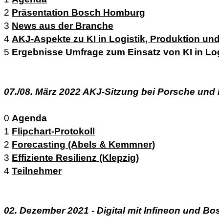
2
Präsentation Bosch Homburg
3
News aus der Branche
4
AKJ-Aspekte zu KI in Logistik, Produktion un
5
Ergebnisse Umfrage zum Einsatz von KI in Lo
07./08. März 2022 AKJ-Sitzung bei Porsche und 
0
Agenda
1
Flipchart-Protokoll
2
Forecasting (Abels & Kemmner)
3
Effiziente Resilienz (Klepzig)
4
Teilnehmer
02. Dezember 2021 - Digital mit Infineon und Bo